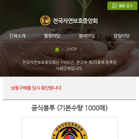
활동 접수
단체소개
활동마당
참여마당
알림마당
SHOP
>
>
전국자연보호중앙회는 1986년, 환경부 제29호에 등록된
사회단체입니다.
상품구매를 임시 중단합니다.
공식봉투 (기본수량 1000매)