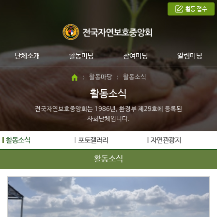
활동 접수
단체소개
활동마당
참여마당
알림마당
활동마당
활동소식
>
>
활동소식
전국자연보호중앙회는 1986년, 환경부 제29호에 등록된
사회단체입니다.
활동소식
포토갤러리
자연관광지
활동소식