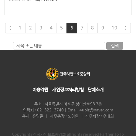
<
1
2
3
4
5
6
7
8
9
10
>
검색
이용약관
개인정보처리방침
단체소개
주소 : 서울특별시 마포구 성미산로98 3층
연락처 : 02-322-3740 | Email: 4ubiz@naver.com
총재 : 유명준 | 사무총장 : 노명환 | 사무처장 : 우대희
Copyrights 전국자연보호중앙회 all rights reserved Partner ToTb