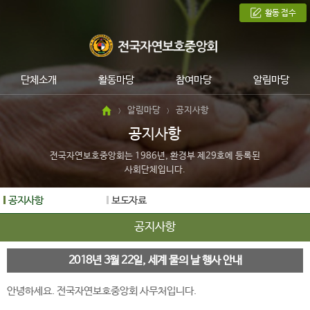
활동 접수
단체소개
활동마당
참여마당
알림마당
알림마당
공지사항
>
>
공지사항
전국자연보호중앙회는 1986년, 환경부 제29호에 등록된
사회단체입니다.
공지사항
보도자료
공지사항
2018년 3월 22일, 세계 물의 날 행사 안내
안녕하세요. 전국자연보호중앙회 사무처입니다.