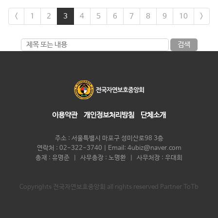
<
1
2
3
4
5
6
7
8
9
10
>
검색
이용약관
개인정보처리방침
단체소개
주소 : 서울특별시 마포구 성미산로98 3층
연락처 : 02-322-3740 | Email: 4ubiz@naver.com
총재 : 유명준 | 사무총장 : 노명환 | 사무처장 : 우대희
Copyrights 전국자연보호중앙회 all rights reserved Partner ToTb