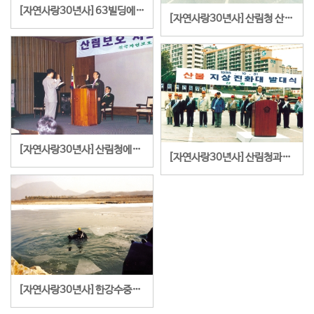
[자연사랑30년사]63빌딩에서 근우회 이회자 회장과 김종필 총재와 함께한 '송년의 밤'
[자연사랑30년사]산림청 산불 진화대 발대식
[자연사랑30년사]산림청에서 주최한 산불예방 지상진화대 발대식
[자연사랑30년사]산림청과의 산림보호 운동
[자연사랑30년사]한강수중보호운동(환경특수단 김창용단장, 축사하는 유명준총재)