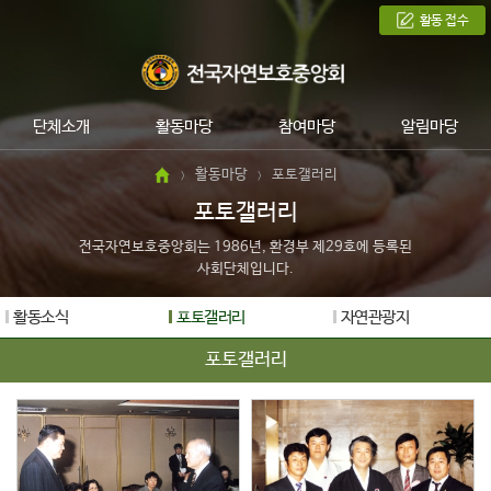
활동 접수
단체소개
활동마당
참여마당
알림마당
활동마당
포토갤러리
>
>
포토갤러리
전국자연보호중앙회는 1986년, 환경부 제29호에 등록된
사회단체입니다.
활동소식
포토갤러리
자연관광지
포토갤러리